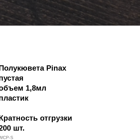
Полукювета Pinax
пустая
объем 1,8мл
пластик
Кратность отгрузки
200 шт.
WCP-S